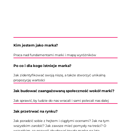
Kim jestem jako marka?
Praca nad fundamentami marki i mapą wyróżników
Po co i dla kogo istnieje marka?
Jak zidentyfikować swoją niszę, a także stworzyć unikalną
propozycję wartości
Jak budować zaangażowaną społeczność wokół marki?
Jak sprawić, by ludzie do nas wracali i sami polecali nas dalej
Jak przetrwać na rynku?
Jak poradzić sobie z hejtem i ciągłymi ocenami? Jak na tym
wszystkim zarobić? Jak zawsze mieć pomysły na treści? O
wszystkim, co pozwoli zbudować trwałą markę na lata