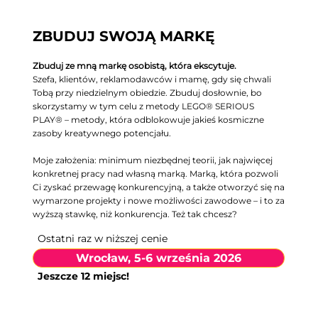
ZBUDUJ SWOJĄ MARKĘ
Zbuduj ze mną markę osobistą, która ekscytuje.
Szefa, klientów, reklamodawców i mamę, gdy się chwali
Tobą przy niedzielnym obiedzie. Zbuduj dosłownie, bo
skorzystamy w tym celu z metody LEGO® SERIOUS
PLAY® – metody, która odblokowuje jakieś kosmiczne
zasoby kreatywnego potencjału.
Moje założenia: minimum niezbędnej teorii, jak najwięcej
konkretnej pracy nad własną marką. Marką, która pozwoli
Ci zyskać przewagę konkurencyjną, a także otworzyć się na
wymarzone projekty i nowe możliwości zawodowe – i to za
wyższą stawkę, niż konkurencja. Też tak chcesz?
Ostatni raz w niższej cenie
Wrocław, 5-6 września 2026
Jeszcze 12 miejsc!