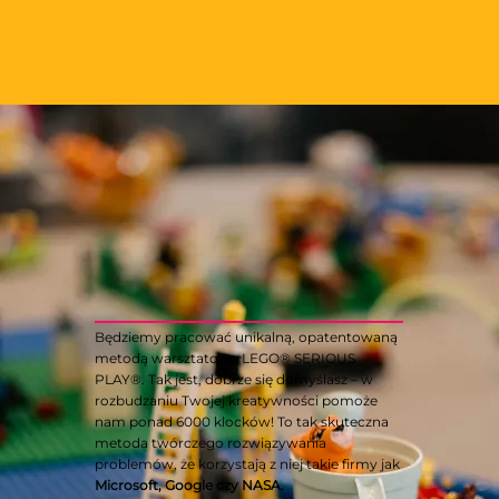
Będziemy pracować unikalną, opatentowaną
metodą warsztatową LEGO® SERIOUS
PLAY®. Tak jest, dobrze się domyślasz – w
rozbudzaniu Twojej kreatywności pomoże
nam ponad 6000 klocków! To tak skuteczna
metoda twórczego rozwiązywania
problemów, że korzystają z niej takie firmy jak
Microsoft, Google czy NASA.