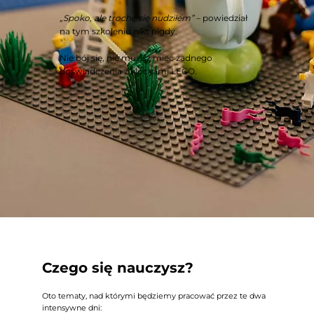
„Spoko, ale trochę się nudziłem”
– powiedział
na tym szkoleniu nikt nigdy.
Nie bój się, nie musisz mieć żadnego
doświadczenia z klockami LEGO.
Czego się nauczysz?
Oto tematy, nad którymi będziemy pracować przez te dwa
intensywne dni: