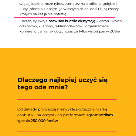
więcej ludzi, a może rykoszetem też na okoliczne gołębie i
kuny (oferta nie obejmuje własnych dzieci do 5 r.ż., są rzeczy
których nawet ja nie potrafię)
Chcesz, by Twoje
nazwisko budziło ekscytację
– wśród Twoich
odbiorców, klientów, reklamodawców i organizatorów
konferencji, a nie jak dotychczas, że tylko wśród pań w ZUSie
Dlaczego najlepiej uczyć się
tego ode mnie?
Od dekady prowadzę niezwykle skuteczną markę
osobistą – na wszystkich platformach
zgromadziłam
łącznie 250.000 fanów